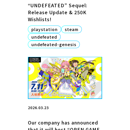
“UNDEFEATED” Sequel:
Release Update & 250K
Wishlists!
playstation
steam
undefeated
undefeated-genesis
2026.03.23
Our company has announced
that it will host “OPEN GAME